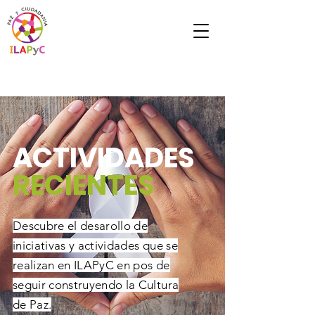
ACTIVIDADES
RECIENTES
Descubre el desarollo de
iniciativas y actividades que se
realizan en ILAPyC en pos de
seguir construyendo la Cultura
de Paz.