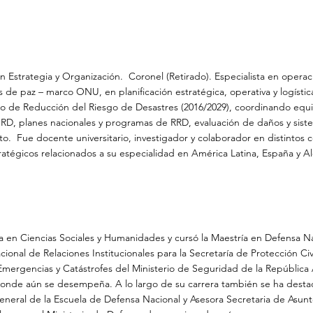
n Estrategia y Organización. Coronel (Retirado). Especialista en opera
es de paz – marco ONU, en planificación estratégica, operativa y logístic
io de Reducción del Riesgo de Desastres (2016/2029), coordinando equ
IRD, planes nacionales y programas de RRD, evaluación de daños y sist
to. Fue docente universitario, investigador y colaborador en distintos 
ratégicos relacionados a su especialidad en América Latina, España y A
a en Ciencias Sociales y Humanidades y cursó la Maestría en Defensa N
cional de Relaciones Institucionales para la Secretaría de Protección Civ
Emergencias y Catástrofes del Ministerio de Seguridad de la República
onde aún se desempeña. A lo largo de su carrera también se ha dest
eneral de la Escuela de Defensa Nacional y Asesora Secretaria de Asun