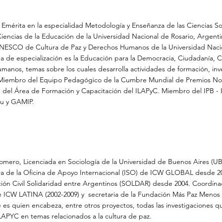
 Emérita en la especialidad Metodología y Enseñanza de las Ciencias So
iencias de la Educación de la Universidad Nacional de Rosario, Argenti
SCO de Cultura de Paz y Derechos Humanos de la Universidad Naci
ea de especialización es la Educación para la Democracia, Ciudadanía, C
anos, temas sobre los cuales desarrolla actividades de formación, inv
Miembro del Equipo Pedagógico de la Cumbre Mundial de Premios No
del Área de Formación y Capacitación del ILAPyC. Miembro del IPB - I
au y GAMIP.
Romero, Licenciada en Sociología de la Universidad de Buenos Aires (UB
a de la Oficina de Apoyo Internacional (ISO) de ICW GLOBAL desde 20
ción Civil Solidaridad entre Argentinos (SOLDAR) desde 2004. Coordina
e ICW LATINA (2002-2009) y secretaria de la Fundación Más Paz Menos
es quien encabeza, entre otros proyectos, todas las investigaciones 
ILAPYC en temas relacionados a la cultura de paz.