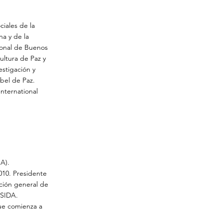
ciales de la
na y de la
onal de Buenos
ultura de Paz y
estigación y
bel de Paz.
nternational
A).
10. Presidente
ción general de
 SIDA.
que comienza a