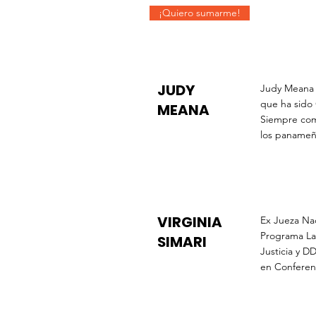
¡Quiero sumarme!
JUDY
Judy Meana e
que ha sido
MEANA
Siempre com
los panameño
VIRGINIA
Ex Jueza Naci
Programa La 
SIMARI
Justicia y D
en Conferenc