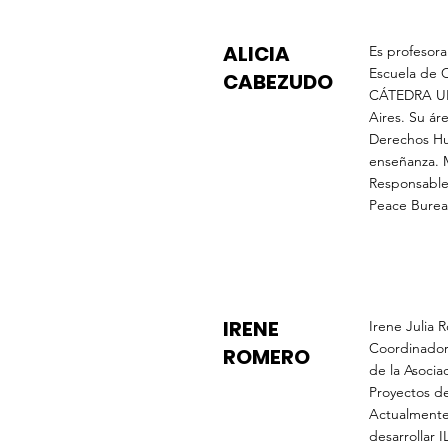
ALICIA
Es profesora
Escuela de C
CABEZUDO
CÁTEDRA UNE
Aires. Su ár
Derechos Hum
enseñanza. 
Responsable 
Peace Bure
IRENE
Irene Julia 
Coordinador
ROMERO
de la Asocia
Proyectos d
Actualmente 
desarrollar 