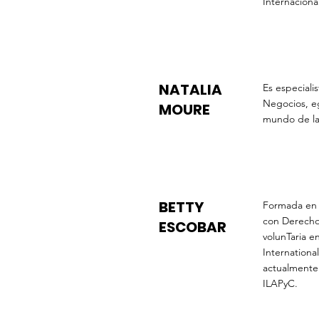
Internaciona
NATALIA
Es especiali
Negocios, eg
MOURE
mundo de la
BETTY
Formada en 
con Derecho
ESCOBAR
volunTaria e
Internation
actualmente
ILAPyC.