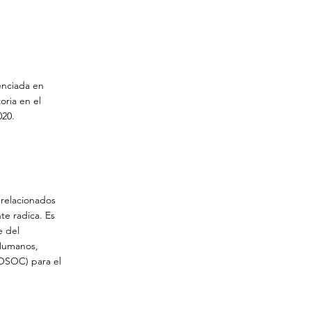
enciada en
oria en el
020.
relacionados
e radica. Es
e del
 Humanos,
COSOC) para el