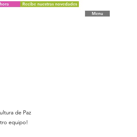
hora
Recibe nuestras novedades
Menu
ltura de Paz
stro equipo!