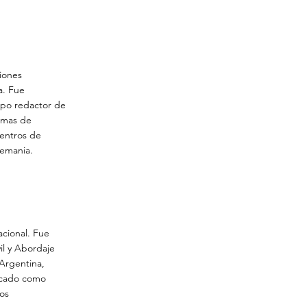
ciones
a. Fue
ipo redactor de
emas de
centros de
lemania.
acional. Fue
il y Abordaje
 Argentina,
acado como
tos