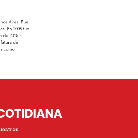
enos Aires. Fue
es. En 2005 fue
e de 2015 a
efatura de
da como
COTIDIANA
nuestras