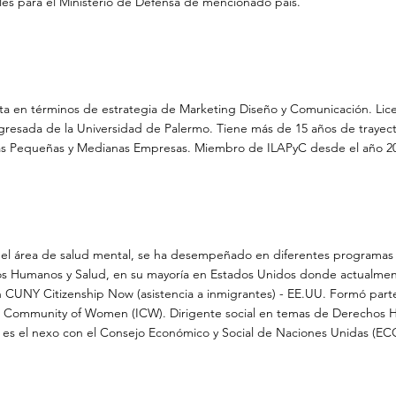
les para el Ministerio de Defensa de mencionado país.
sta en términos de estrategia de Marketing Diseño y Comunicación. Lic
resada de la Universidad de Palermo. Tiene más de 15 años de trayect
s Pequeñas y Medianas Empresas. Miembro de ILAPyC desde el año 2
el área de salud mental, se ha desempeñado en diferentes programas 
s Humanos y Salud, en su mayoría en Estados Unidos donde actualment
n CUNY Citizenship Now (asistencia a inmigrantes) - EE.UU. Formó part
al Community of Women (ICW). Dirigente social en temas de Derechos
 es el nexo con el Consejo Económico y Social de Naciones Unidas (E