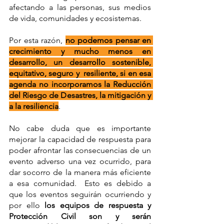
afectando a las personas, sus medios 
de vida, comunidades y ecosistemas. 
Por esta razón, 
no podemos pensar en 
crecimiento y mucho menos en 
desarrollo, un desarrollo sostenible, 
equitativo, seguro y  resiliente, si en esa 
agenda no incorporamos la Reducción 
del Riesgo de Desastres, la mitigación y 
a la resiliencia
.
No cabe duda que es importante 
mejorar la capacidad de respuesta para 
poder afrontar las consecuencias de un 
evento adverso una vez ocurrido, para 
dar socorro de la manera más eficiente 
a esa comunidad.  Esto es debido a 
que los eventos seguirán ocurriendo y 
por ello 
los equipos de respuesta y 
Protección Civil son y serán 