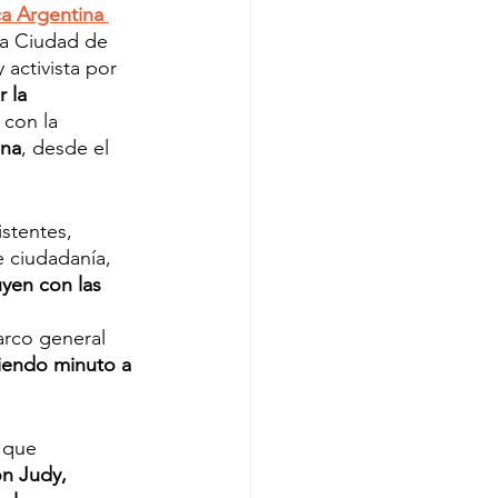
ca Argentina 
la Ciudad de 
activista por 
 la 
 con la 
ana
, desde el 
stentes, 
e ciudadanía, 
uyen con las 
arco general 
iendo minuto a 
 que 
n Judy, 