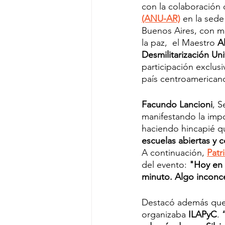
con la colaboración 
(ANU-AR)
 en la sede
Buenos Aires, con mot
la paz,  el Maestro 
A
Desmilitarización Un
participación exclusi
país centroamericano
Facundo Lancioni
, S
manifestando la impo
haciendo hincapié q
escuelas abiertas y c
A continuación,
Patr
del evento: 
"Hoy en 
minuto. Algo inconc
Destacó además que 
organizaba 
ILAPyC
. 