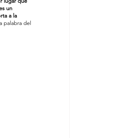
r lugar que 
es un 
ta a la 
a palabra del 