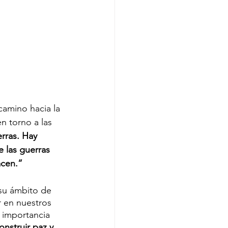
camino hacia la 
n torno a las 
rras. Hay 
 las guerras 
acen.”
su ámbito de 
 en nuestros 
 importancia 
nstruir paz y 