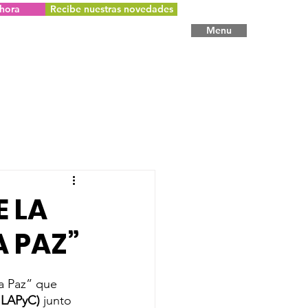
hora
Recibe nuestras novedades
Menu
E LA
A PAZ”
a Paz” que 
(ILAPyC)
 junto 