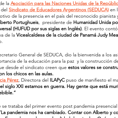
de la 
Asociación para las Naciones Unidas de la Repúbli
 del 
Sindicato de Educadores Argentinos (SEDUCA)
 en 
ivo de la presencia en el país del reconocido pianista y 
lberto Portughueis
,  presidente de 
Humanidad Unida por
iversal (HUFUD por sus siglas en Inglés)
. El evento contó
va de la 
Vicealcaldesa de la ciudad de Panamá Judy Me
. 
ecretario General de SEDUCA, dio la bienvenida a los asi
rtancia de la educación para la paz  y la construcción d
ue desde el sindicato creen que 
estos valores se constr
on los chicos en las aulas. 
icia Pérez
, Directora del 
ILAPyC 
puso de manifiesto el m
el siglo XXI estamos en guerra. Hay gente que está mur
ebible.”
se trataba del primer evento post pandemia presencial
“La pandemia nos ha cambiado. Contar con Alberto y co