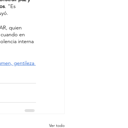
hos
. "Es 
uyó. 
AR, quien 
 cuando en 
olencia interna 
úmen, gentileza 
Ver todo