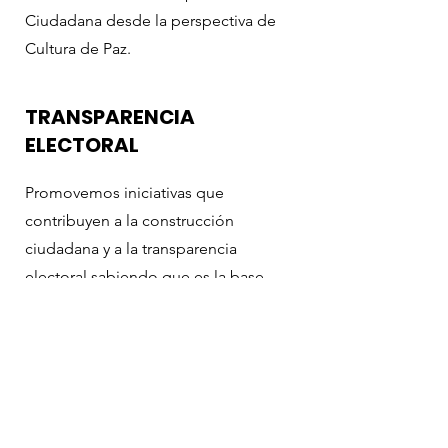
Ciudadana desde la perspectiva de
Cultura de Paz.
TRANSPARENCIA
ELECTORAL
Promovemos iniciativas que
contribuyen a la construcción
ciudadana y a la transparencia
electoral sabiendo que es la base
fundamental del sistema
democrático.
NODULOS
ANTICORRUPCIÓN - OEA